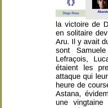
Aband
Diego Rosa
la victoire de 
en solitaire de
Aru. Il y avait
sont Samuele 
Lefraçois, Luc
étaient les p
attaque qui leu
heure de course
Astana, évidem
une vingtaine 