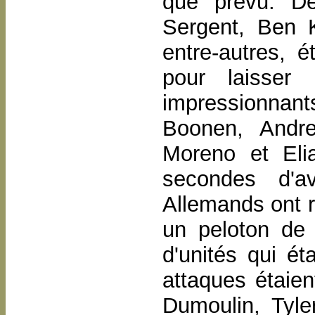
que prévu. De
Sergent, Ben 
entre-autres, é
pour laisse
impressionnan
Boonen, Andre
Moreno et Eli
secondes d'a
Allemands ont r
un peloton de 
d'unités qui ét
attaques étaie
Dumoulin, Tyle