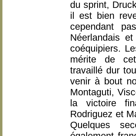
du sprint, Druc
il est bien re
cependant pas
Néerlandais et
coéquipiers. Le
mérite de cett
travaillé dur to
venir à bout n
Montaguti, Visc
la victoire f
Rodriguez et Ma
Quelques sec
également franc