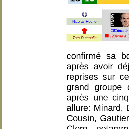
Nicolas Roche
101ème à 
120ème à 3
Tom Dumoulin
confirmé sa bo
après avoir déj
reprises sur cet
grand groupe 
après une cinq
allure: Minard,
Cousin, Gautier
Clerq notamme