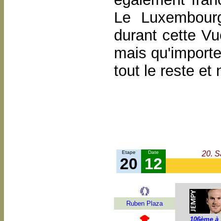
Le Luxembour
durant cette Vu
mais qu'importe
tout le reste et
Etape
Date
20. S
20
12
Ruben Plaza
106ème à 