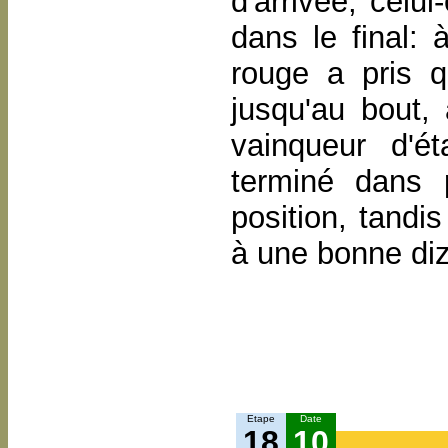
d'arrivée, celu
dans le final: 
rouge a pris q
jusqu'au bout,
vainqueur d'
terminé dans 
position, tand
à une bonne di
Etape
Date
18
10