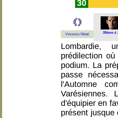
30
30ème à 
Vincenzo Nibali
Lombardie, 
prédilection où
podium. La prép
passe nécessa
l'Automne co
Varésiennes. 
d'équipier en fa
présent jusque 