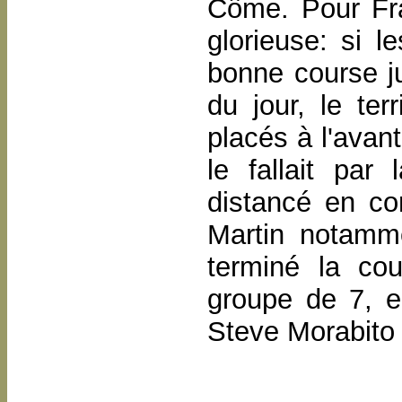
Côme. Pour Fra
glorieuse: si l
bonne course ju
du jour, le ter
placés à l'avan
le fallait par
distancé en co
Martin notamme
terminé la co
groupe de 7, 
Steve Morabito 