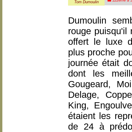
122ème à 3
Tom Dumoulin
Dumoulin semb
rouge puisqu'il
offert le luxe
plus proche pou
journée était 
dont les meil
Gougeard, Moi
Delage, Coppel
King, Engoulve
étaient les rep
de 24 à prédo