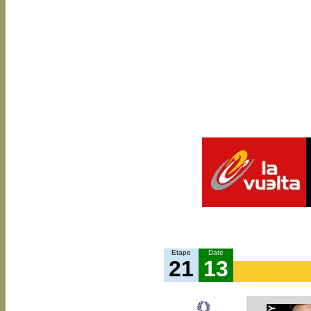
Etape
Date
21
13