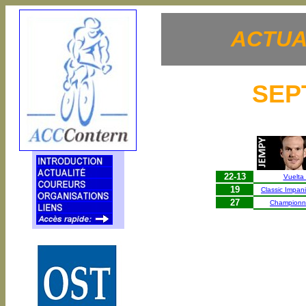
ACTUA
SEP
22-13
Vuelta
19
Classic Impan
27
Championn