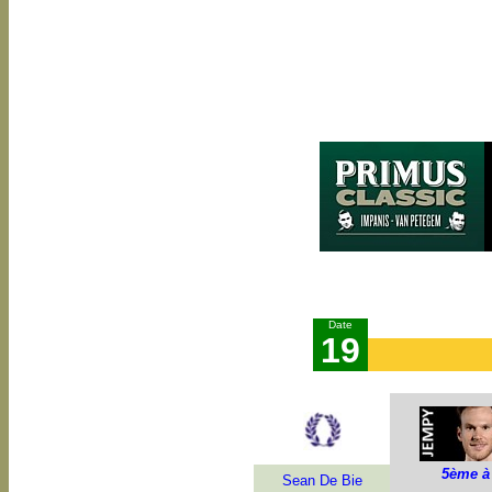
Date
19
5ème à
Sean De Bie