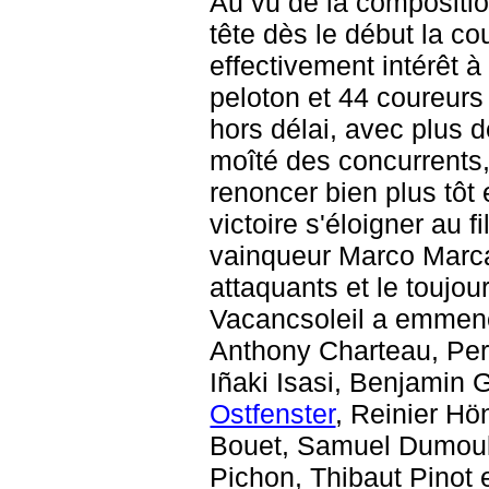
Au vu de la compositio
tête dès le début la c
effectivement intérêt à
peloton et 44 coureurs
hors délai, avec plus d
moîté des concurrents,
renoncer bien plus tôt
victoire s'éloigner au f
vainqueur Marco Marcat
attaquants et le toujou
Vacancsoleil a emmené
Anthony Charteau, Per
Iñaki Isasi, Benjamin 
Ostfenster
, Reinier Hö
Bouet, Samuel Dumouli
Pichon, Thibaut Pinot 