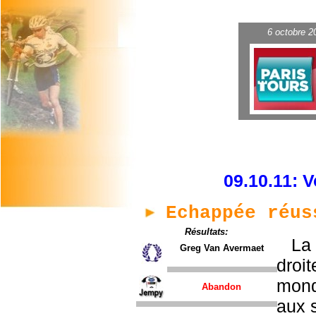
6 octobre 2
09.10.11: V
Echappée réus
Résultats:
La 
Greg Van Avermaet
droit
mond
Abandon
aux 