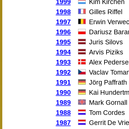
1999
Kim Kirchen
1998
Gilles Riffel
1997
Erwin Verwe
1996
Dariusz Bara
1995
Juris Silovs
1994
Arvis Piziks
1993
Alex Pederse
1992
Vaclav Toma
1991
Jörg Paffrath
1990
Kai Hundertm
1989
Mark Gornall
1988
Tom Cordes
1987
Gerrit De Vri