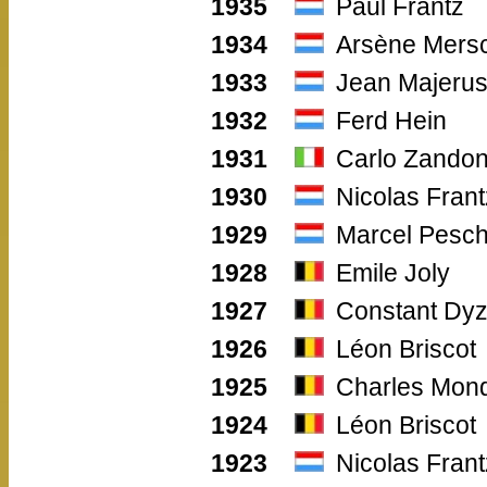
1935
Paul Frantz
1934
Arsène Mers
1933
Jean Majeru
1932
Ferd Hein
1931
Carlo Zando
1930
Nicolas Frant
1929
Marcel Pesc
1928
Emile Joly
1927
Constant Dyz
1926
Léon Briscot
1925
Charles Mond
1924
Léon Briscot
1923
Nicolas Frant