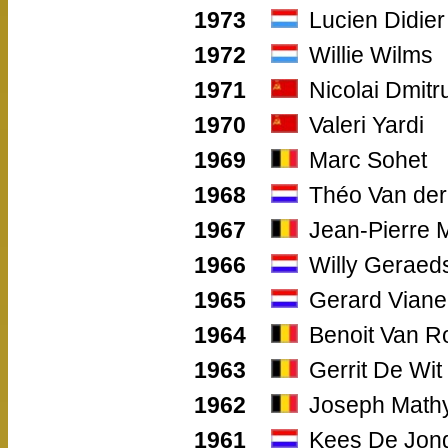
1973
Lucien Didier
1972
Willie Wilms
1971
Nicolai Dmitr
1970
Valeri Yardi
1969
Marc Sohet
1968
Théo Van de
1967
Jean-Pierre 
1966
Willy Geraed
1965
Gerard Viane
1964
Benoit Van R
1963
Gerrit De Wit
1962
Joseph Math
1961
Kees De Jon