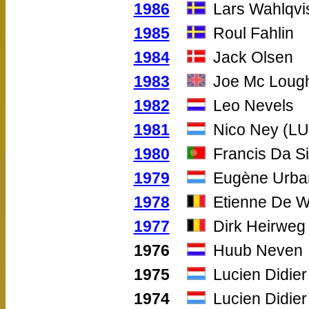
1986
Lars Wahlqvi
1985
Roul Fahlin
1984
Jack Olsen
1983
Joe Mc Lough
1982
Leo Nevels
1981
Nico Ney (LU
1980
Francis Da Si
1979
Eugène Urba
1978
Etienne De W
1977
Dirk Heirweg
1976
Huub Neven
1975
Lucien Didier
1974
Lucien Didier