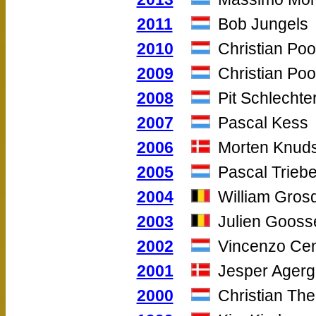
2011
Bob Jungels
2010
Christian Po
2009
Christian Po
2008
Pit Schlechte
2007
Pascal Kess
2006
Morten Knud
2005
Pascal Triebe
2004
William Gros
2003
Julien Gooss
2002
Vincenzo Ce
2001
Jesper Agerg
2000
Christian The