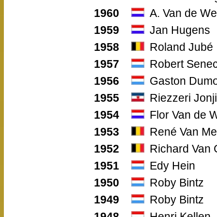
1960
A. Van de We
1959
Jan Hugens
1958
Roland Jubé
1957
Robert Sene
1956
Gaston Dumo
1955
Riezzeri Jonj
1954
Flor Van de 
1953
René Van M
1952
Richard Van
1951
Edy Hein
1950
Roby Bintz
1949
Roby Bintz
1948
Henri Kellen