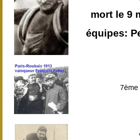
mort le 9 
équipes: P
7ème 