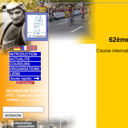
RECHERCHE SUR CE
SITE: Tapez un mot et
validez
(sans majuscules)