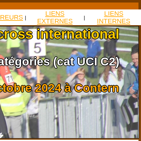
LIENS
LIENS
REURS
|
|
EXTERNES
INTERNES
ross international
atégories (cat UCI C2)
ctobre 2024 à Contern