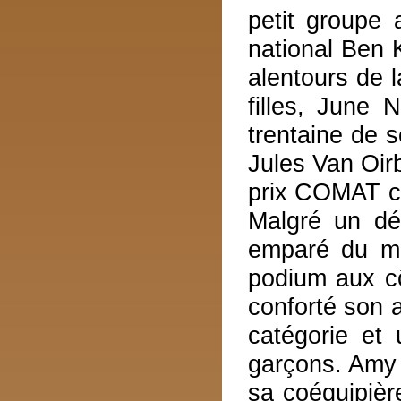
petit groupe 
national Ben K
alentours de 
filles, June 
trentaine de 
Jules Van Oir
prix COMAT c
Malgré un dé
emparé du ma
podium aux c
conforté son 
catégorie et
garçons. Amy 
sa coéquipièr