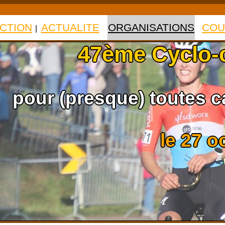
CTION
ACTUALITE
ORGANISATIONS
COU
|
|
|
47ème Cyclo-c
pour (presque) toutes c
le 27 o