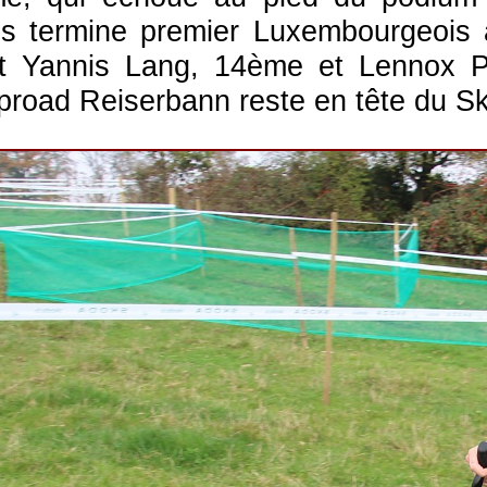
s termine premier Luxembourgeois à
t Yannis Lang, 14ème et Lennox Pa
proad Reiserbann reste en tête du 