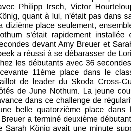
avec Philipp Irsch, Victor Hourtelo
önig, quant à lui, n'était pas dans s
la dizième place seulement, ensembl
Nothum s'était rapidement installée
secondes devant Amy Breuer et Sarah 
beek a réussi à se débarasser de Lori
hez les débutants avec 36 secondes
cevante 11ème place dans le class
illot de leader du Skoda Cross-Cup
ôtés de June Nothum. La jeune cour
avance dans ce challenge de régularit
 une belle quatorzième place dans
Breuer a terminé deuxième débutant
e Sarah König avait une minute sup