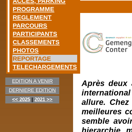
ACCES, PARKING
PROGRAMME
REGLEMENT
PARCOURS
PARTICIPANTS
CLASSEMENTS
PHOTOS
REPORTAGE
TELECHARGEMENTS
EDITION A VENIR
Après deux a
DERNIERE EDITION
international
<< 2025
|
2021 >>
allure. Chez
meilleures c
semble avoir
hierarchie