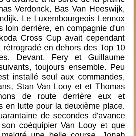
mas Verdonck, Bas Van Heeswijk,
endijk. Le Luxembourgeois Lennox
s loin derrière, en compagnie d'un
 Skoda Cross Cup avait cependant
a rétrogradé en dehors des Top 10
ies. Devant, Fery et Guillaume
rsuivants, toujours ensemble. Peu
'est installé seul aux commandes,
ans, Stan Van Looy et et Thomas
nons de route derrière eux et
s en lutte pour la deuxième place.
quarantaine de secondes d'avance
 son coéquipier Van Looy et que
malgré une belle course. Jonah