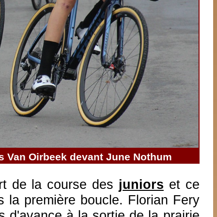
es Van Oirbeek devant June Nothum
rt de la course des
juniors
et ce
 la première boucle. Florian Fery
d'avance à la sortie de la prairie