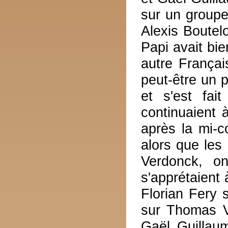
sur un group
Alexis Boutel
Papi avait bi
autre França
peut-être un 
et s'est fai
continuaient 
après la mi-c
alors que le
Verdonck, o
s'apprétaient 
Florian Fery 
sur Thomas V
Gaël Guillau