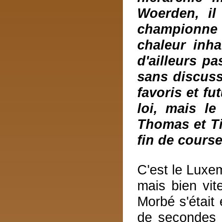
Woerden, il
championne 
chaleur inh
d'ailleurs p
sans discuss
favoris et fu
loi, mais le
Thomas et Ti
fin de cours
C'est le Luxem
mais bien vit
Morbé s'était
de secondes 