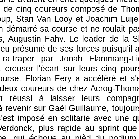
e de cinq coureurs composé de Tho
oup, Stan Van Looy et Joachim Luij
en démarré sa course et ne roulait pa
is, Augustin Fahy. Le leader de la
peu présumé de ses forces puisqu'il 
t rattraper par Jonah Flammang-L
à creuser l'écart sur leurs cinq pou
ourse, Florian Fery a accéléré et s
s deux coureurs de chez Acrog-Thom
nt réussi à laisser leurs compag
à revenir sur Gaël Guillaume, toujour
s'est imposé en solitarie avec une 
erdonck, plus rapide au sprint que
me, qui échoue au pièd du podium 