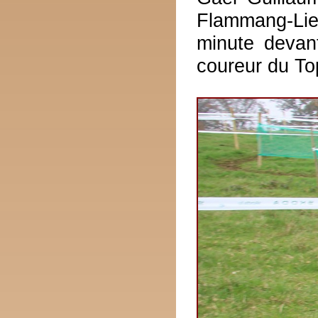
Flammang-Lie
minute devan
coureur du To