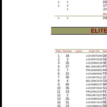
DI
2.
3
ST
3.
9
JU
4
An
DI
1.
3
ELITE
Platz
Nummer
Lizenz
Code UCI
Na
1
34
DA
LUX19970206
2
3
GE
LUX19970109
3
35
HE
LUX19980128
4
27
PO
BEL19910824
5
7
AN
FRA19840830
6
15
TR
LUX19660609
7
30
LE
LUX19970111
8
4
GI
BEL19841025
9
40
WI
LUX19980707
10
36
SU
LUX19970324
11
19
FE
FRA19931226
12
2
BO
FRA19871107
13
26
FE
LUX19980426
14
31
RE
LUX19971010
15
23
RI
LUX19980311