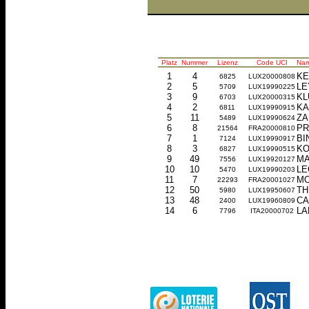
Platz
Nummer
Lizenz
Code UCI
Na
1
4
KE
6825
LUX20000808
2
5
LE
5709
LUX19990225
3
9
KL
6703
LUX20000315
4
2
KA
6811
LUX19990915
5
11
ZA
5489
LUX19990624
6
8
PR
21564
FRA20000810
7
1
BI
7124
LUX19990917
8
3
KO
6827
LUX19990515
9
49
MA
7556
LUX19920127
10
10
LE
5470
LUX19990203
11
7
MO
22293
FRA20001027
12
50
TH
5980
LUX19950607
13
48
CA
2400
LUX19960809
14
6
LA
7796
ITA20000702