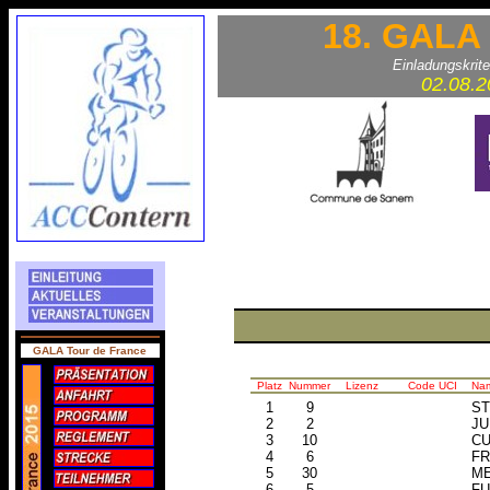
18. GALA 
Einladungskrite
02.08.
GALA Tour de France
Platz
Nummer
Lizenz
Code UCI
Na
1
9
ST
2
2
JU
3
10
CU
4
6
FR
5
30
M
6
5
FU