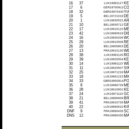
16
37
KE
LUX19981127
17
6
CO
GER19700912
18
32
YI
GBR19970430
19
5
DE
BEL19721019
20
1
AR
LUX19830522
21
10
GE
BEL19930712
22
17
ME
LUX19610122
23
42
DI
LUX19890618
24
16
WO
LUX19830206
25
29
RE
LUX19910508
26
20
DE
BEL19900803
27
13
WE
FRA19910130
28
38
RO
LUX19981120
29
39
KE
LUX19920504
30
14
WE
LUX19981115
31
11
SI
LUX19620507
32
25
MA
LUX19971216
33
18
MI
LUX19661215
34
33
PO
GBR19950814
35
8
ME
LUX19980729
36
28
KE
LUX19610601
37
24
GO
LUX19971110
38
21
BR
BEL19880609
39
41
MA
FRA19910729
40
22
KI
LUX19860610
DNF
9
SC
FRA19860426
DNS
12
MA
FRA19980330