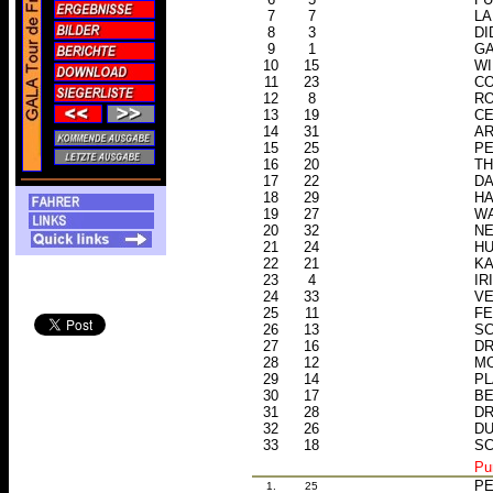
7
7
LA
8
3
DI
9
1
GA
10
15
WI
11
23
CO
12
8
RO
13
19
CE
14
31
AR
15
25
PE
16
20
TH
17
22
DA
18
29
HA
19
27
WA
20
32
NE
21
24
HU
22
21
KA
23
4
IR
24
33
VE
25
11
FE
26
13
SC
27
16
DR
28
12
MO
29
14
PL
30
17
BE
31
28
DR
32
26
DU
33
18
SC
Pu
PE
1.
25