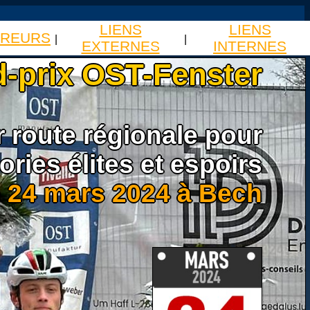
LIENS
LIENS
REURS
|
|
EXTERNES
INTERNES
-prix OST-Fenster
r route régionale pour
ories élites et espoirs
e 24 mars 2024 à Bech