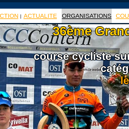
CTION
ACTUALITE
ORGANISATIONS
COU
|
|
|
36ème Grand
course cycliste su
catég
l