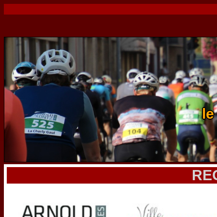
le
RE