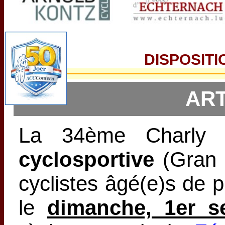
DISPOSIT
ART
La 34ème Charly
cyclosportive
(Gran 
cyclistes âgé(e)s de 
le
dimanche, 1er s