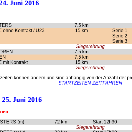
 24. Juni 2016
TERS
7,5 km
 ohne Kontrakt / U23
15 km
Serie 1
Serie 2
Serie 3
Siegerehrung
IOREN
7,5 km
EN
7,5 km
 mit Kontrakt
15 km
Siegerehrung
tzeiten können ändern und sind abhängig von der Anzahl der p
STARTZEITEN ZEITFAHREN
 25. Juni 2016
nnen
STERS (m)
72 km
Start 12h30
Siegerehrung