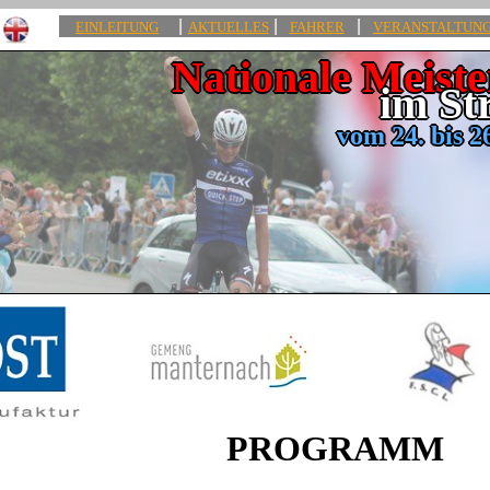
|
|
|
EINLEITUNG
AKTUELLES
FAHRER
VERANSTALTUN
Nationale Meiste
im St
vom 24. bis 2
PROGRAMM