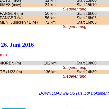
DETS (m/w)
32 km
Start 15h00
NIMES (m/w)
24 km
Start 15h10
Siegerehrung
FÄNGER (m)
56 km
Start 16h00
FÄNGER (w)
56 km
Start 16h05
EN (Junioren / Elite)
72 km
Start 16h05
Siegerehrung
 26. Juni 2016
nnen
NIOREN (m)
102 km
Start 10h00
Siegerehrung
TE / U23 (m)
136 km
Start 14h30
Siegerehrung
DOWNLOAD INFOS (als .pdf Dokument