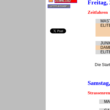
Freitag,
Zeitfahren
MAS
ELITE
JUN
DAM
ELITE
Die Star
Samstag,
Strassenre
MA