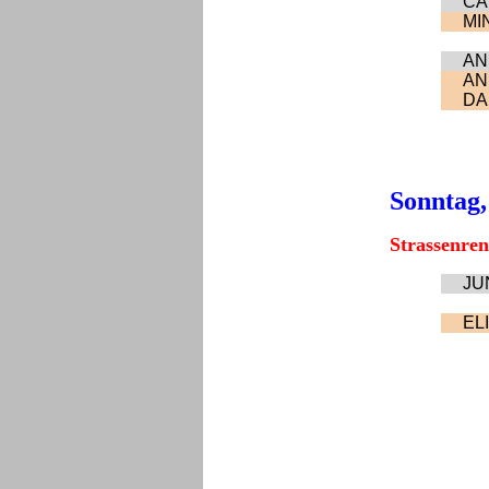
CA
MI
AN
AN
DAM
Sonntag,
Strassenre
JU
ELI