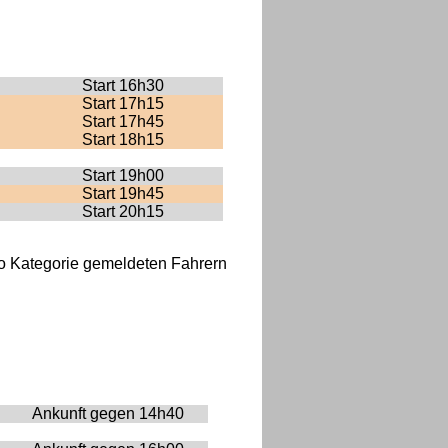
Start 16h30
Start 17h15
Start 17h45
Start 18h15
Start 19h00
Start 19h45
Start 20h15
ro Kategorie gemeldeten Fahrern
Ankunft gegen 14h40