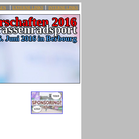
|
|
GEN
EXTERNE LINKS
INTERNE LINKS
rschaften 2016
rassenradsport
6. Juni 2016 in Berbourg