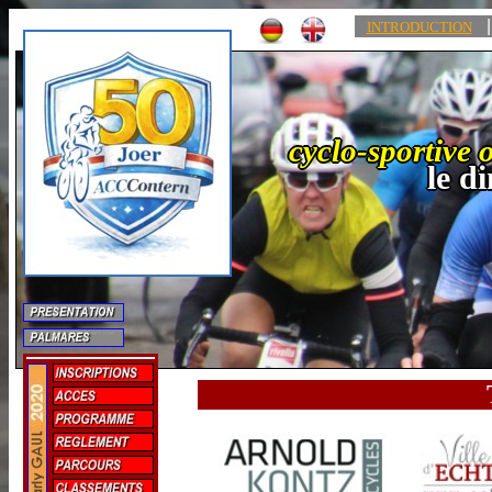
|
INTRODUCTION
cyclo-sportive o
le d