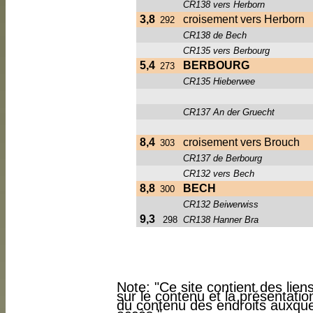
CR138 vers Herborn
3,8
croisement vers Herborn
292
CR138 de Bech
CR135 vers Berbourg
5,4
BERBOURG
273
CR135 Hieberwee
CR137 An der Gruecht
8,4
croisement vers Brouch
303
CR137 de Berbourg
CR132 vers Bech
8,8
BECH
300
CR132 Beiwerwiss
9,3
298
CR138 Hanner Bra
Note: "Ce site contient des lie
sur le contenu et la présentati
du contenu des endroits auxquel