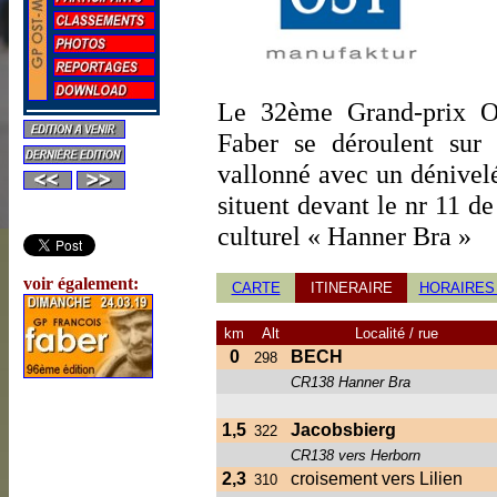
Le 32ème Grand-prix Os
Faber se déroulent su
vallonné avec un dénivel
situent devant le nr 11 d
culturel « Hanner Bra »
voir également:
CARTE
ITINERAIRE
HORAIRES
km
Alt
Localité / rue
0
BECH
298
CR138 Hanner Bra
1,5
Jacobsbierg
322
CR138 vers Herborn
2,3
croisement vers Lilien
310