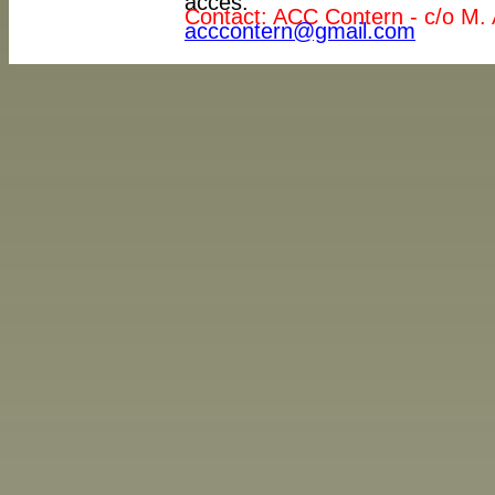
accès."
Contact: ACC Contern - c/o M. 
acccontern@gmail.com