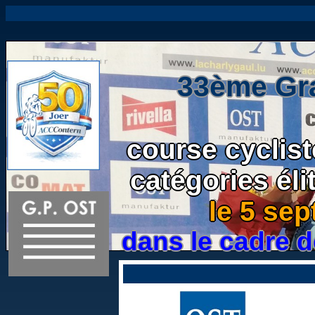
33ème Gr
course cyclist
catégories éli
le 5 se
dans le cadre 