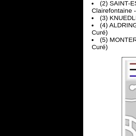
(2) SAINT-ES
Clairefontaine 
(3) KNUEDLER
(4) ALDRING
Curé)
(5) MONTERE
Curé)