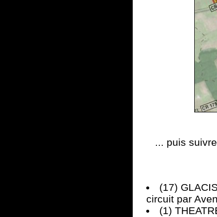
... puis suiv
(17) GLACIS 
circuit par Ave
(1) THEATRE 