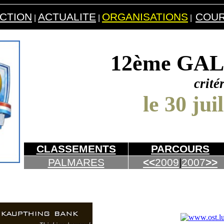
CTION
ACTUALITE
ORGANISATIONS
COU
|
|
|
12ème GA
crité
le 30 ju
CLASSEMENTS
PARCOURS
PALMARES
<<
2009
|
2007
>>