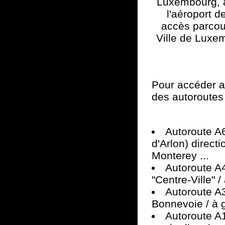
Luxembourg, à
l'aéroport d
accès parcou
Ville de Luxem
Pour accéder au
des autoroutes 
Autoroute A6
d'Arlon) direc
Monterey ...
Autoroute A4
"Centre-Ville" 
Autoroute A3
Bonnevoie / à 
Autoroute A1