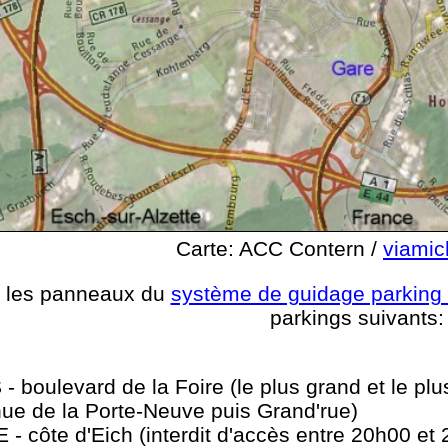
Carte: ACC Contern /
viamic
re les panneaux du
système de guidage parking 
parkings suivants:
- boulevard de la Foire (le plus grand et le plus
nue de la Porte-Neuve puis Grand'rue)
- côte d'Eich (interdit d'accès entre 20h00 et 2