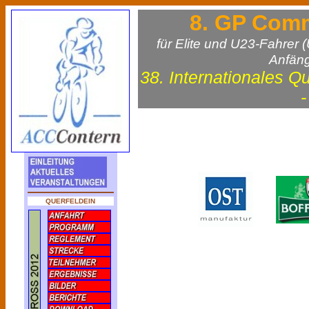
8. GP Com
für Elite und U23-Fahrer
Anfäng
38. Internationales Q
QUERFELDEIN