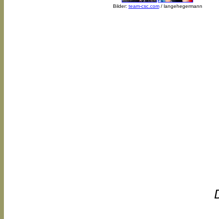
Bilder:
team-csc.com
/ langehegermann