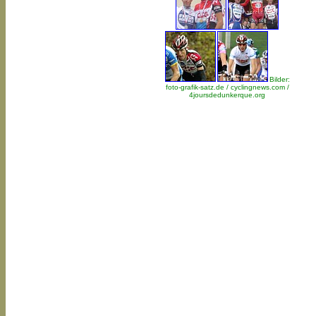
Bilder:
foto-grafik-satz.de / cyclingnews.com /
4joursdedunkerque.org