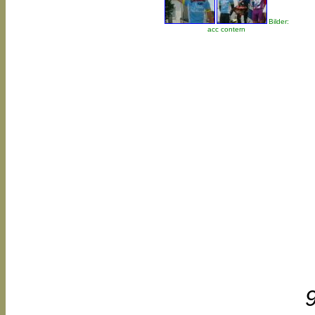
Bilder:
acc contern