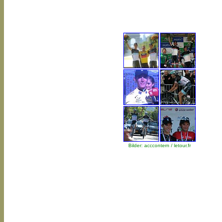
Bilder: acccontern / letour.fr