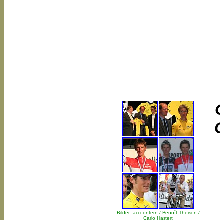
Bilder: acccontern / Benoît Theisen /
Carlo Hastert