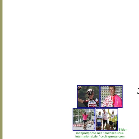
Bilder:
radsportphoto.net / sachsen-tour-
international.de / cyclingnews.com