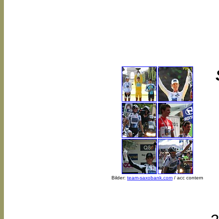
Bilder:
team-saxobank.com
/ acc contern