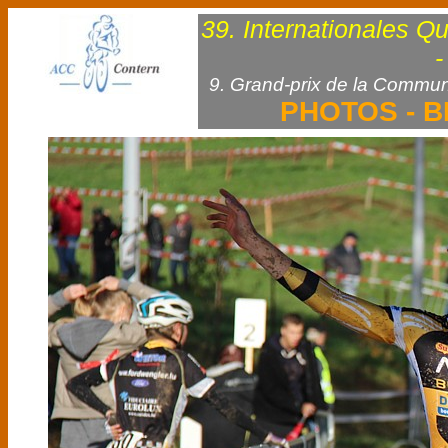
39. Internationales Q
-
9. Grand-prix de la Commun
PHOTOS - B