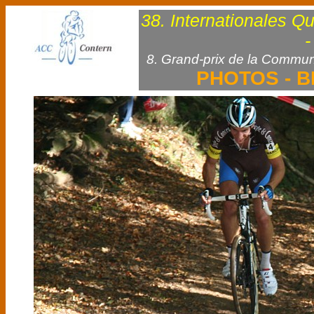
38. Internationales Q
-
8. Grand-prix de la Commun
PHOTOS - B