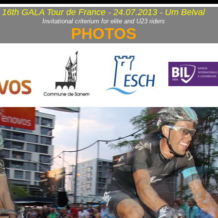
16th GALA Tour de France - 24.07.2013 - Um Belval
Invitational criterium for elite and U23 riders
PHOTOS