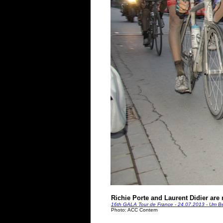
Richie Porte and Laurent Didier are 
16th GALA Tour de France - 24.07.2013 - Um Be
Photo: ACC Contern