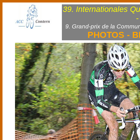
39. Internationales Q
-
9. Grand-prix de la Commun
PHOTOS - B