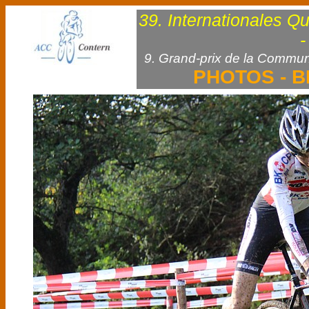
39. Internationales Q
-
9. Grand-prix de la Commun
PHOTOS - B