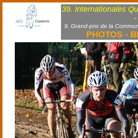
39. Internationales Q
-
9. Grand-prix de la Commun
PHOTOS - B