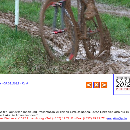
 - 08.01.2012 - Kayl
ten, auf deren Inhalt und Präsentation wir keinen Einfluss haben. Diese Links sind also nur zu 
re Links Sie führen können."
les Fischer - L-1522 Luxembourg - Tél: (+352) 49 27 11 - Fax: (+352) 29 77 72 -
eugstirn@pt.lu