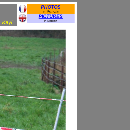
PHOTOS
en Français
PICTURES
in English
 Kayl