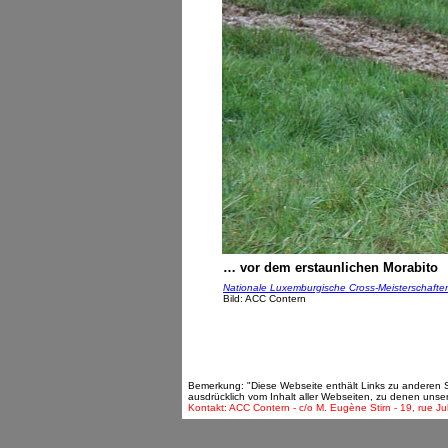
… vor dem erstaunlichen Morabito
Nationale Luxemburgische Cross-Meisterschaften
Bild: ACC Contern
Bemerkung: "Diese Webseite enthält Links zu anderen Sei
ausdrücklich vom Inhalt aller Webseiten, zu denen unse
Kontakt: ACC Contern - c/o M. Eugène Stirn - 19, rue Ju