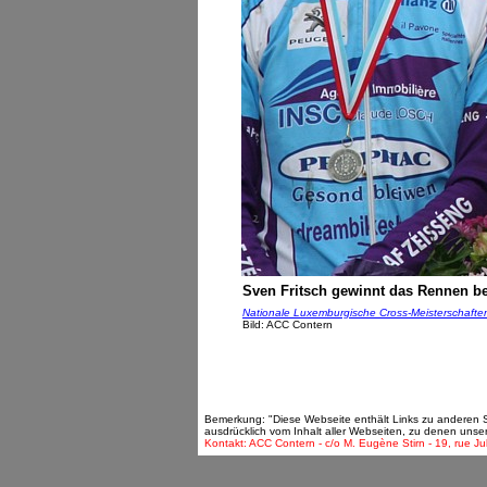
Sven Fritsch gewinnt das Rennen b
Nationale Luxemburgische Cross-Meisterschaften
Bild: ACC Contern
Bemerkung: "Diese Webseite enthält Links zu anderen Sei
ausdrücklich vom Inhalt aller Webseiten, zu denen unse
Kontakt: ACC Contern - c/o M. Eugène Stirn - 19, rue Ju