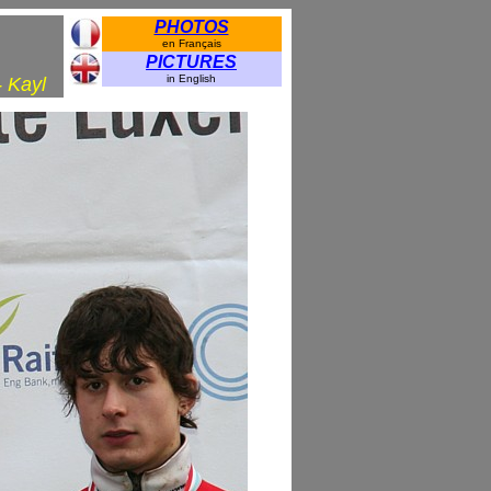
PHOTOS
en Français
PICTURES
in English
 Kayl