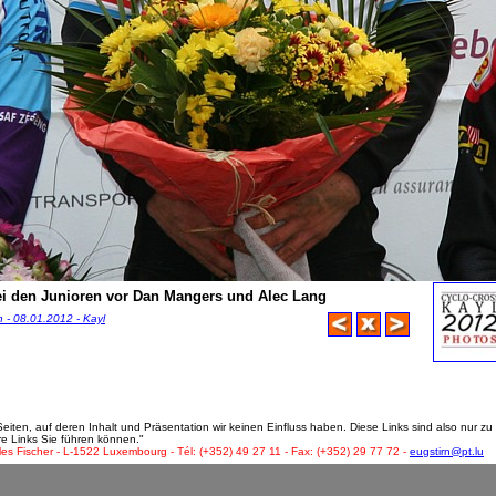
ei den Junioren vor Dan Mangers und Alec Lang
 - 08.01.2012 - Kayl
ten, auf deren Inhalt und Präsentation wir keinen Einfluss haben. Diese Links sind also nur zu 
re Links Sie führen können."
les Fischer - L-1522 Luxembourg - Tél: (+352) 49 27 11 - Fax: (+352) 29 77 72 -
eugstirn@pt.lu