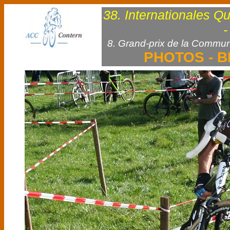
38. Internationales Q
-
8. Grand-prix de la Commun
PHOTOS - B