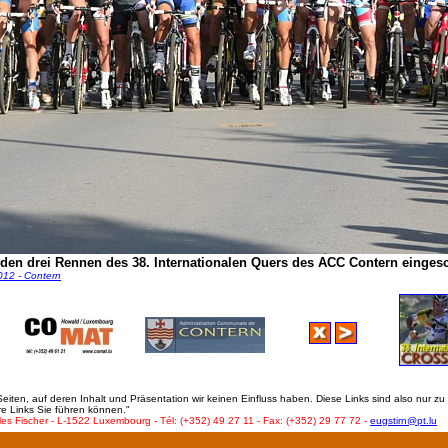
 den drei Rennen des 38. Internationalen Quers des ACC Contern einges
012 - Contern
ten, auf deren Inhalt und Präsentation wir keinen Einfluss haben. Diese Links sind also nur zu 
re Links Sie führen können."
les Fischer - L-1522 Luxembourg - Tél: (+352) 49 27 11 - Fax: (+352) 29 77 72 -
eugstirn@pt.lu