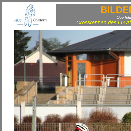
BILDE
Querfel
Crossrennen des LG Al