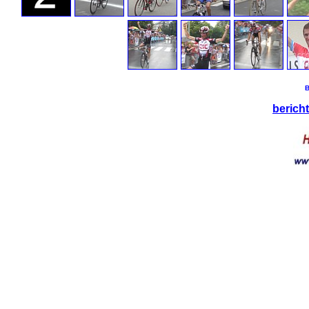
B
bericht