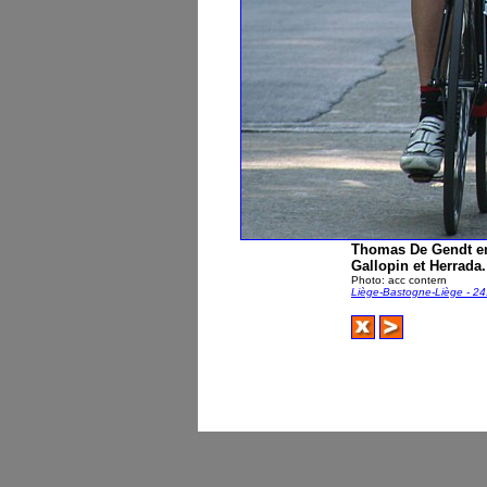
Thomas De Gendt em
Gallopin et Herrada.
Photo: acc contern
Liège-Bastogne-Liège - 24