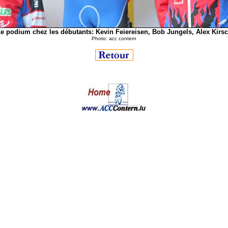
e podium chez les débutants: Kevin Feiereisen, Bob Jungels, Alex Kirs
Photo: acc contern