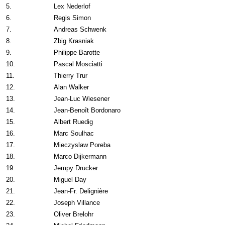
5.
Lex Nederlof
6.
Regis Simon
7.
Andreas Schwenk
8.
Zbig Krasniak
9.
Philippe Barotte
10.
Pascal Mosciatti
11.
Thierry Trur
12.
Alan Walker
13.
Jean-Luc Wiesener
14.
Jean-Benoît Bordonaro
15.
Albert Ruedig
16.
Marc Soulhac
17.
Mieczyslaw Poreba
18.
Marco Dijkermann
19.
Jempy Drucker
20.
Miguel Day
21.
Jean-Fr. Delignière
22.
Joseph Villance
23.
Oliver Brelohr