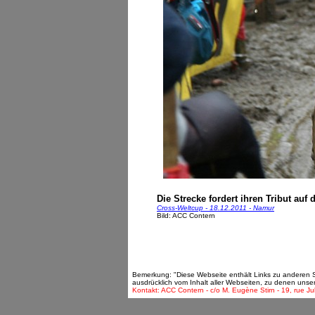
Die Strecke fordert ihren Tribut au
Cross-Weltcup - 18.12.2011 - Namur
Bild: ACC Contern
Bemerkung: "Diese Webseite enthält Links zu anderen Sei
ausdrücklich vom Inhalt aller Webseiten, zu denen unse
Kontakt: ACC Contern - c/o M. Eugène Stirn - 19, rue Ju