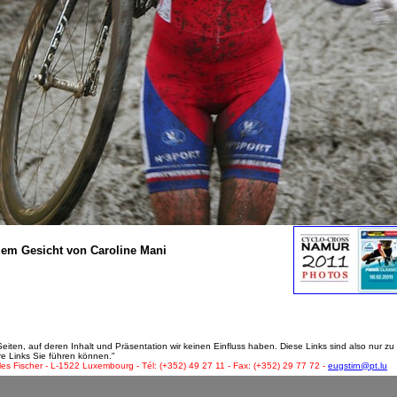
f dem Gesicht von Caroline Mani
ten, auf deren Inhalt und Präsentation wir keinen Einfluss haben. Diese Links sind also nur zu 
re Links Sie führen können."
les Fischer - L-1522 Luxembourg - Tél: (+352) 49 27 11 - Fax: (+352) 29 77 72 -
eugstirn@pt.lu