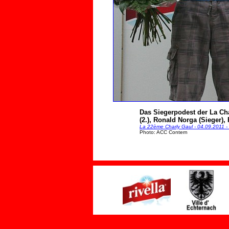
Das Siegerpodest der La Cha
(2.), Ronald Norga (Sieger)
La 22ème Charly Gaul - 04.09.2011 -
Photo: ACC Contern