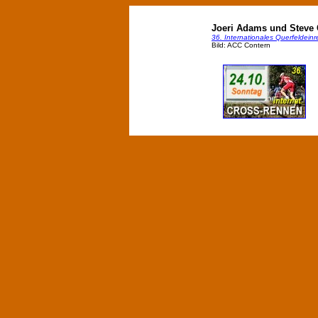
Joeri Adams und Steve C
36. Internationales Querfeldein
Bild: ACC Contern