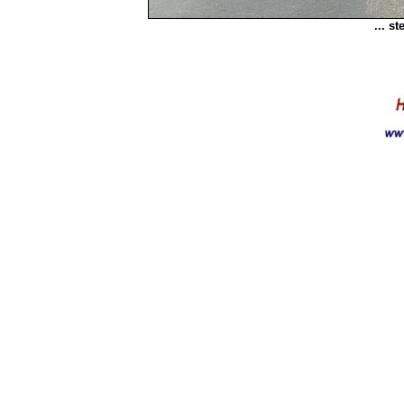
... s