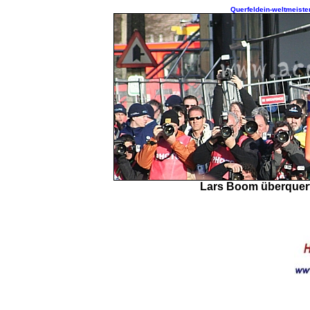
Querfeldein-weltmeister
Lars Boom überquert 